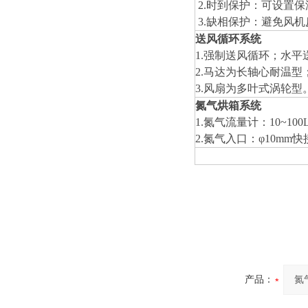
2.
时到保护
：可设置保
3.缺相保护：避免风
送风循环系统
1.
强制送风循环；水
2.
马达为长轴心耐温型
3.
风扇为多叶式涡轮型
氮气烘箱
系统
1.氮气流量计：10
~
100
2.氮气入口：φ10mm快
产品：