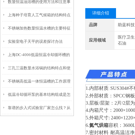
数显恒温油浴槽的使用方法和注意事
的好坏？
详细介绍
上海种子培育人工气候箱的结构特点
项
品牌
助蓝科技
不锈钢加热数显恒温水槽的主要特征
与优势介绍
医疗卫生
应用领域
实验室电子天平的误差探讨办法
和维护使用
石油
上海DC-4006低温恒温冷却循环槽的
三孔三温数显水浴锅的结构特点和使
产品特点和应用
不锈钢高低温一体恒温槽的工作原理
用步骤
1.内部材质
SUS
304
#
不
:
低温冷却循环泵的基本结构组成是怎
和控制系统介绍
2.外部材质：
S
P
CC
钢板
3
.
层板
/
层架：
2
片
/
2层
靠谱的步入式试验室厂家怎么找？从
样的？
4.内箱尺寸：2000×1000
5.外箱尺寸: 2400×1220×
信誉和资质入手
6.
氮气烘箱
容积：3600
7.密封材料
耐高温洁净
: