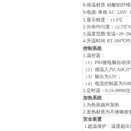
8.
保温材质
硅酸铝纤维
:
9.电源:
单相
AC
22
0V
1.
显示精度：±
1.0
℃
2.
分布均匀度：±2.5℃
3.温度范围:室温
+20
~
2
4.升温时间
RT-
1
00
℃
约
:
控制系统
1.
温控器：
（
1
）
PID
微电脑自动演
（
2
）感温入力
CA(K)T
（
3
）输出为
12V
；
（
4
）电流控制器为
SS
2
.
定时器：
0.1S-999H
任
加热系统
1.为热风循环加热
2.发热材质为不锈钢发
安全装置
1.
超温保护：温度超出