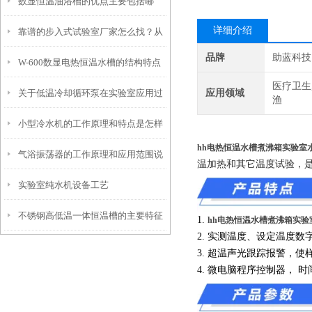
数显恒温油浴槽的优点主要包括哪
具体使用说明
详细介绍
靠谱的步入式试验室厂家怎么找？从
些？
品牌
助蓝科技
W-600数显电热恒温水槽的结构特点
信誉和资质入手
医疗卫生
关于低温冷却循环泵在实验室应用过
应用领域
与注意事项
渔
小型冷水机的工作原理和特点是怎样
程中的几个要点
hh电热恒温水槽煮沸箱实验室
气浴振荡器的工作原理和应用范围说
的？
温加热和其它温度试验，
实验室纯水机设备工艺
明
不锈钢高低温一体恒温槽的主要特征
1.
hh电热恒温水槽煮沸箱实验
2. 实测温度、设定温度数
和使用要点说明
3. 超温声光跟踪报警，使
4. 微电脑程序控制器， 