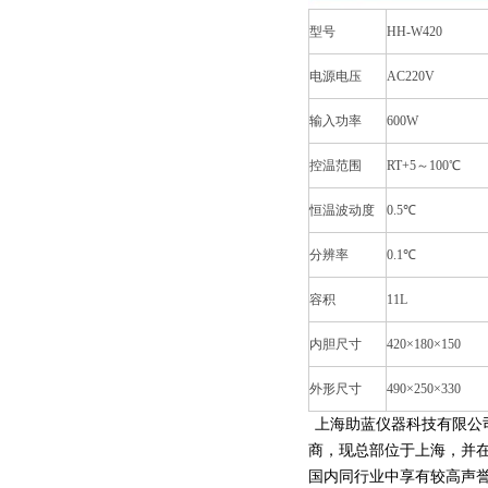
型号
HH-W420
电源电压
AC220V
输入功率
600W
控温范围
RT+5～100℃
恒温波动度
0.5℃
分辨率
0.1℃
容积
11L
内胆尺寸
420×180×150
外形尺寸
490×250×330
上海助蓝仪器科技有限公
商，现总部位于上海，并
国内同行业中享有较高声