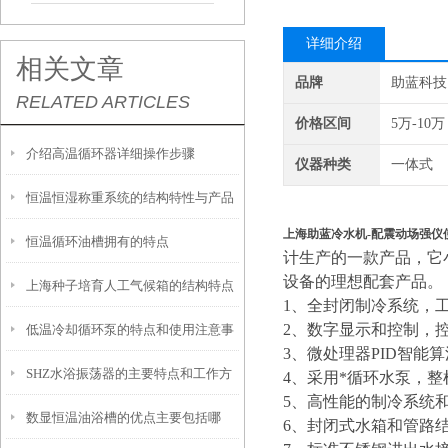
详细介绍
相关文章
品牌
助蓝科技
RELATED ARTICLES
价格区间
5万-10万
介绍高温循环器详细操作步骤
仪器种类
一体式
恒温恒湿称重系统的结构特性与产品
上海助蓝冷水机-配震动场强仪
恒温循环油槽拥有的特点
功能配置
计生产的一款产品，它
设备的理想配套产品。
上海种子培育人工气候箱的结构特点
1、全封闭制冷系统，
2、数字显示和控制，
低温冷却循环泵的特点和使用注意事
与优势介绍
3、微处理器PID智能
SHZ水浴振荡器的主要特点和工作方
项
4、采用*循环水泵，
5、高性能的制冷系统
数显恒温油浴槽的优点主要包括哪
式是怎样的
6、封闭式水箱和管路