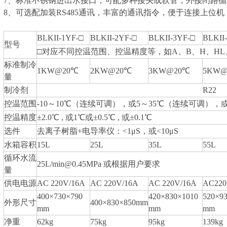
7、标准不锈钢进出水接口，可配多种接头或软管，外接闭路循
8、可选配加装RS485通讯，丰富的通讯指令，便于连接上位机
BLKII-1YF-□
BLKII-2YF-□
BLKII-3YF-□
BLKII
型号
□对应不同控温范围、控温精度等，如A、B、H、HL、
标准制冷
1KW@20℃
2KW@20℃
3KW@20℃
5KW@
量
制冷剂
R22
控温范围
-10～10℃（连续可调），或5～35℃（连续可调），
控温精度
±2.0℃ , 或1℃或±0.5℃ , 或±0.1℃
选件
去离子树脂+电导率仪：<1μS，或<10μS
水箱容积
15L
25L
35L
55L
循环水流
25L/min@0.45MPa 或根据用户要求
量
供电电源
AC 220V/16A
AC 220V/16A
AC 220V/16A
AC220
400×730×790
420×830×1010
520×9
外形尺寸
400×830×850mm
mm
mm
mm
净重
62kg
75kg
95kg
139kg