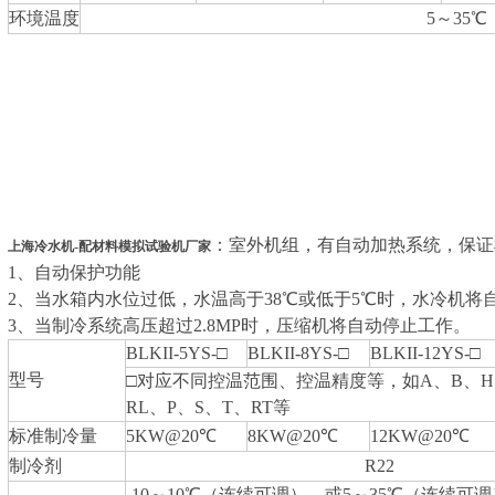
环境温度
5～35℃
：室外机组，有自动加热系统，保证
上海冷水机-配材料模拟试验机厂家
1、自动保护功能
2、当水箱内水位过低，水温高于38℃或低于5℃时，水冷机将
3、当制冷系统高压超过2.8MP时，压缩机将自动停止工作。
BLKII-5YS-□
BLKII-8YS-□
BLKII-12YS-□
型号
□对应不同控温范围、控温精度等，如A、B、H
RL、P、S、T、RT等
标准制冷量
5KW@20℃
8KW@20℃
12KW@20℃
制冷剂
R22
-10～10℃（连续可调），或5～35℃（连续可调