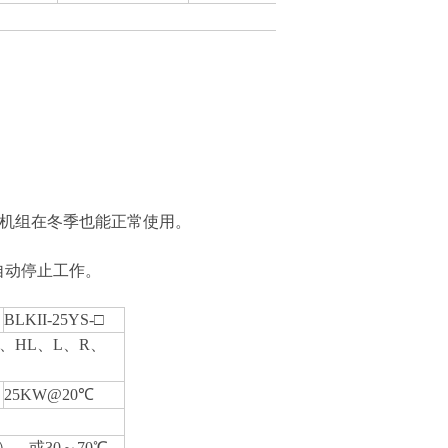
机组在冬季也能正常使用。
自动停止工作。
BLKII-25YS-□
、HL、L、R、
25KW@20℃
），或30～70℃