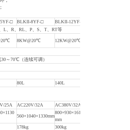
环；
；
-5YF-□
BLKII-8YF-□
BLKII-12YF-□
L、R、RL、P、S、T、RT等
20℃
8KW@20℃
12KW@20℃
或30～70℃（连续可调）
80L
140L
V/25A
AC220V/32A
AC380V/32A
30×1130
800×930×1610
560×1040×1330mm
mm
178kg
300kg