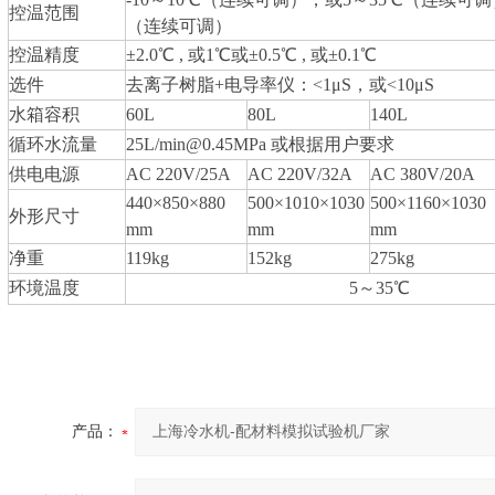
控温范围
（连续可调）
控温精度
±2.0℃ , 或1℃或±0.5℃ , 或±0.1℃
选件
去离子树脂+电导率仪：<1μS，或<10μS
水箱容积
60L
80L
140L
循环水流量
25L/min@0.45MPa 或根据用户要求
供电电源
AC 220V/25A
AC 220V/32A
AC 380V/20A
440×850×880
500×1010×1030
500×1160×1030
外形尺寸
mm
mm
mm
净重
119kg
152kg
275kg
环境温度
5～35℃
产品：