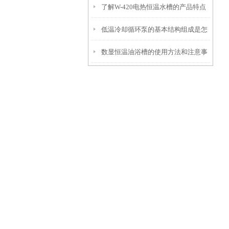
了解W-420电热恒温水槽的产品特点
和控制系统介绍
低温冷却循环泵的基本结构组成是怎
及如何使用它
数显恒温油浴槽的使用方法和注意事
样的？
项