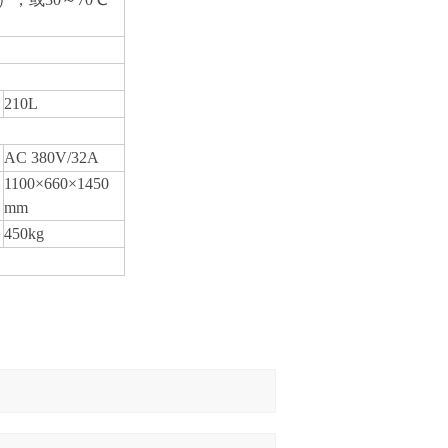
210L
AC 380V/32A
1100×660×1450
mm
450kg