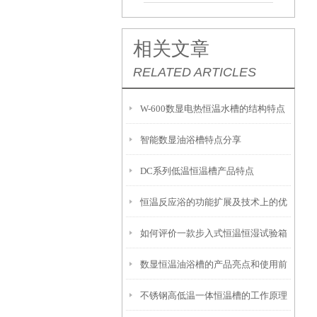
相关文章
RELATED ARTICLES
W-600数显电热恒温水槽的结构特点
智能数显油浴槽特点分享
与注意事项
DC系列低温恒温槽产品特点
恒温反应浴的功能扩展及技术上的优
如何评价一款步入式恒温恒湿试验箱
势
数显恒温油浴槽的产品亮点和使用前
的好坏？
不锈钢高低温一体恒温槽的工作原理
安全须知