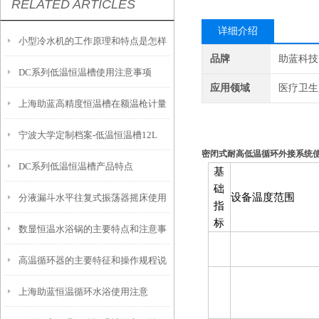
RELATED ARTICLES
详细介绍
小型冷水机的工作原理和特点是怎样
品牌
助蓝科技
DC系列低温恒温槽使用注意事项
的？
应用领域
医疗卫生,
上海助蓝高精度恒温槽在额温枪计量
宁波大学定制档案-低温恒温槽12L
校准上的广泛应用
密闭式耐高低温循环外接系统
DC系列低温恒温槽产品特点
基
础
设备温度
范围
分液漏斗水平往复式振荡器摇床使用
指
标
数显恒温水浴锅的主要特点和注意事
时需要注意这几点
高温循环器的主要特征和操作规程说
项
上海助蓝恒温循环水浴使用注意
明