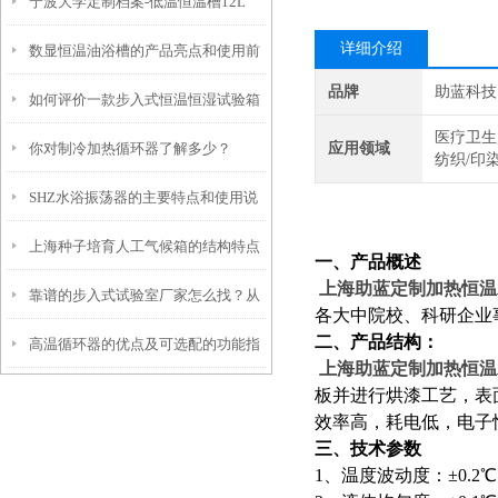
宁波大学定制档案-低温恒温槽12L
详细介绍
数显恒温油浴槽的产品亮点和使用前
品牌
助蓝科技
如何评价一款步入式恒温恒湿试验箱
安全须知
医疗卫生
你对制冷加热循环器了解多少？
应用领域
的好坏？
纺织/印
SHZ水浴振荡器的主要特点和使用说
上海种子培育人工气候箱的结构特点
明
一、产品概述
上海助蓝定制加热恒温
靠谱的步入式试验室厂家怎么找？从
与优势介绍
各大中院校、科研企业
二、产品结构：
高温循环器的优点及可选配的功能指
信誉和资质入手
上海助蓝定制加热恒温
板并进行烘漆工艺，表
南
效率高，耗电低，电子
三、技术参数
1、温度波动度：±0.2℃