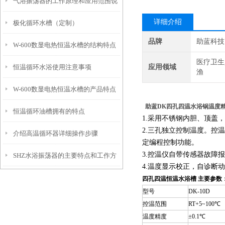
气浴振荡器的工作原理和应用范围说
面进行分类
详细介绍
极化循环水槽（定制）
明
品牌
助蓝科技
W-600数显电热恒温水槽的结构特点
医疗卫生
恒温循环水浴使用注意事项
应用领域
与注意事项
渔
W-600数显电热恒温水槽的产品特点
助蓝DK四孔四温水浴锅温度精度
恒温循环油槽拥有的特点
和工作程序
1.采用不锈钢内胆、顶盖
2.三孔独立控制温度。控
介绍高温循环器详细操作步骤
定编程控制功能。
3.控温仪自带传感器故障
SHZ水浴振荡器的主要特点和工作方
4.温度显示校正，自诊断
式是怎样的
四孔四温恒温水浴槽
主要参数
型号
DK-10D
控温范围
RT+5~100℃
温度精度
±0.1℃