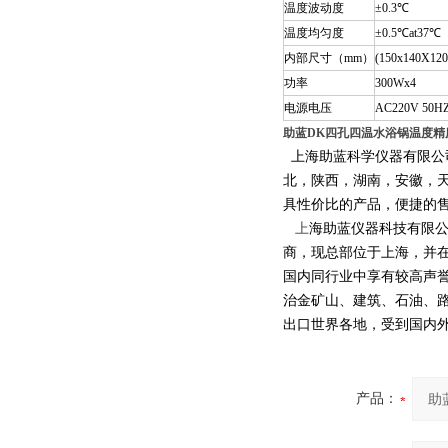
温度波动度
±0.3℃
温度均匀度
±0.5℃at37℃
内部尺寸（mm）
(150x140X120
功率
300Wx4
电源电压
AC220V 50H
助蓝DK四孔四温水浴锅温度精度
上海助蓝科学仪器有限公
北，陕西，湖南，安徽，
具性价比的产品，便捷的
上
海助蓝仪器科技有限
商，现总部位于上海，并
国内同行业中享有较高声
治金矿山、建筑、石油、
出口世界各地，受到国内
产品：