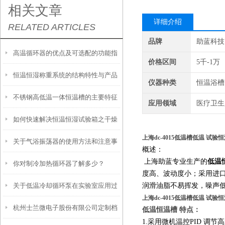
相关文章
详细介绍
RELATED ARTICLES
品牌
助蓝科技
高温循环器的优点及可选配的功能指
价格区间
5千-1万
恒温恒湿称重系统的结构特性与产品
南
仪器种类
恒温浴槽
不锈钢高低温一体恒温槽的主要特征
功能配置
应用领域
医疗卫生
如何快速解决恒温恒湿试验箱之干燥
和使用要点说明
上海dc-4015低温槽低温 试
关于气浴振荡器的使用方法和注意事
过滤器失效的问题
概述：
上海助蓝专业生产的
低温
你对制冷加热循环器了解多少？
项
度高、波动度小；采用进
关于低温冷却循环泵在实验室应用过
润滑油脂不易挥发，噪声
上海dc-4015低温槽低温 试
杭州士兰微电子股份有限公司定制档
程中的几个要点
低温恒温槽 特点：
1.采用微机温控PID 调