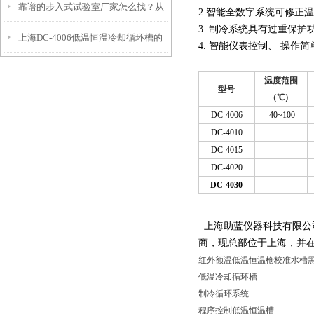
靠谱的步入式试验室厂家怎么找？从
案-恒温槽80L
2.智能全数字系统可修正
3. 制冷系统具有过重保护
上海DC-4006低温恒温冷却循环槽的
信誉和资质入手
4. 智能仪表控制、 操作
产品特点和应用
温度范围
型号
（℃）
DC-4006
-40~100
DC-4010
DC-4015
DC-4020
DC-4030
上海助蓝仪器科技有限公
商，现总部位于上海，并
红外额温低温恒温枪校准水槽
低温冷却循环槽
制冷循环系统
程序控制低温恒温槽