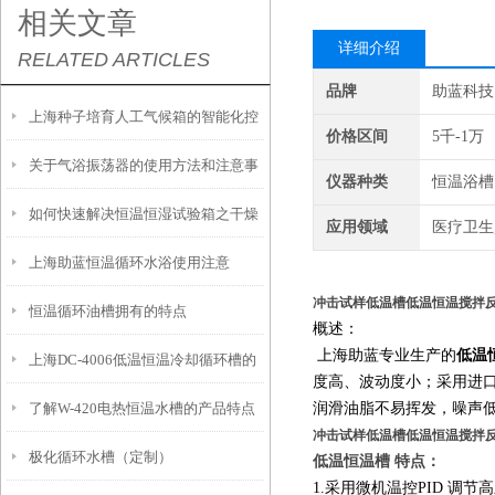
相关文章
详细介绍
RELATED ARTICLES
品牌
助蓝科技
上海种子培育人工气候箱的智能化控
价格区间
5千-1万
关于气浴振荡器的使用方法和注意事
制技术和功能特性
仪器种类
恒温浴槽
如何快速解决恒温恒湿试验箱之干燥
项
应用领域
医疗卫生
上海助蓝恒温循环水浴使用注意
过滤器失效的问题
冲击试样低温槽低温恒温搅拌
恒温循环油槽拥有的特点
概述：
上海助蓝专业生产的
低温
上海DC-4006低温恒温冷却循环槽的
度高、波动度小；采用进
了解W-420电热恒温水槽的产品特点
润滑油脂不易挥发，噪声
具体使用说明
冲击试样低温槽低温恒温搅拌
极化循环水槽（定制）
及如何使用它
低温恒温槽 特点：
1.采用微机温控PID 调