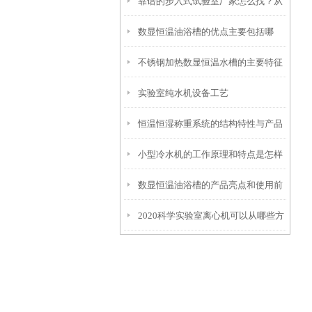
靠谱的步入式试验室厂家怎么找？从
项
数显恒温油浴槽的优点主要包括哪
信誉和资质入手
不锈钢加热数显恒温水槽的主要特征
些？
实验室纯水机设备工艺
和维护使用
恒温恒湿称重系统的结构特性与产品
小型冷水机的工作原理和特点是怎样
功能配置
数显恒温油浴槽的产品亮点和使用前
的？
2020科学实验室离心机可以从哪些方
安全须知
面进行分类