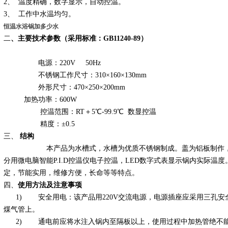
2、 温度精确，数字显示，自动控温。
3、 工作中水温均匀。
恒温水浴锅加多少水
二
、主要技术参数（采用标准：GB11240-89）
电源：220V 50Hz
不锈钢工作尺寸：310×160×130mm
外形尺寸：470×250×200mm
加热功率：600W
控温范围：RT＋5℃-99.9℃ 数显控温
精度：±0.5
三、
结构
本产品为水槽式，水槽为优质不锈钢制成。盖为铝板制作，机
分用微电脑智能P.I.D控温仪电子控温，LED数字式表显示锅内实际
定，节能实用，维修方便，长命等等特点。
四、
使用方法及注意事项
1) 安全用电：该产品用220V交流电源，电源插座应采用三孔安
煤气管上。
2) 通电前应将水注入锅内至隔板以上，使用过程中加热管绝不能