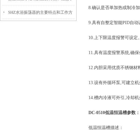
8.确认是否单加热或制冷
SHZ水浴振荡器的主要特点和工作方
项
9.具有自整定智能PID自
式是怎样的
10.上下限温度报警可设定
11.具有温度报警系统,确
12.内胆采用优质不锈钢材
13.设有外循环泵,可建立
14.槽内冷液可外引,冷却
DC-0510低温恒温槽
参数：
低温恒温槽描述：