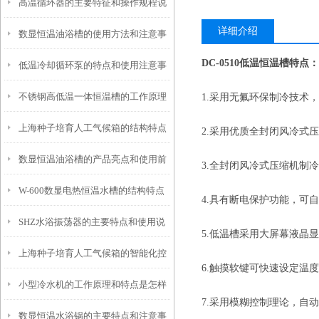
高温循环器的主要特征和操作规程说
和使用要点说明
详细介绍
数显恒温油浴槽的使用方法和注意事
明
DC-0510低温恒温槽
特点：
低温冷却循环泵的特点和使用注意事
项
不锈钢高低温一体恒温槽的工作原理
1.采用无氟环保制冷技术
项
上海种子培育人工气候箱的结构特点
和控制系统介绍
2.采用优质全封闭风冷式
数显恒温油浴槽的产品亮点和使用前
与优势介绍
3.全封闭风冷式压缩机制
W-600数显电热恒温水槽的结构特点
安全须知
4.具有断电保护功能，可
SHZ水浴振荡器的主要特点和使用说
与注意事项
5.低温槽采用大屏幕液晶
上海种子培育人工气候箱的智能化控
明
6.触摸软键可快速设定温度
小型冷水机的工作原理和特点是怎样
制技术和功能特性
7.采用模糊控制理论，自
数显恒温水浴锅的主要特点和注意事
的？