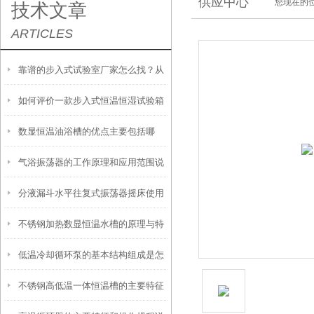
供应中心
您现在的位
技术文章
ARTICLES
靠谱的步入式试验室厂家怎么找？从
如何评价一款步入式恒温恒湿试验箱
信誉和资质入手
数显恒温油浴槽的优点主要包括哪
的好坏？
气浴振荡器的工作原理和应用范围说
些？
分液漏斗水平往复式振荡器摇床使用
明
不锈钢加热数显恒温水槽的原理与特
时需要注意这几点
低温冷却循环泵的基本结构组成是怎
点是怎样的？
不锈钢高低温一体恒温槽的主要特征
样的？