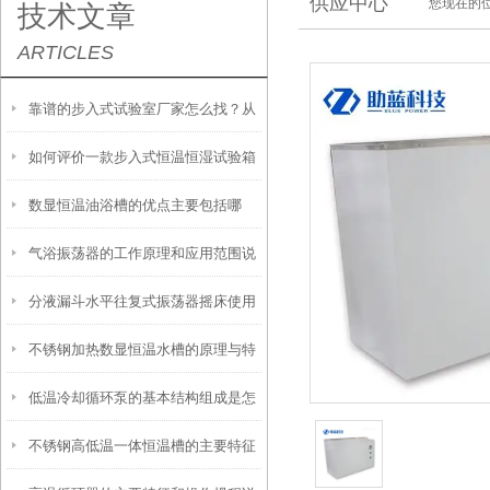
供应中心
您现在的位
技术文章
ARTICLES
靠谱的步入式试验室厂家怎么找？从
如何评价一款步入式恒温恒湿试验箱
信誉和资质入手
数显恒温油浴槽的优点主要包括哪
的好坏？
气浴振荡器的工作原理和应用范围说
些？
分液漏斗水平往复式振荡器摇床使用
明
不锈钢加热数显恒温水槽的原理与特
时需要注意这几点
低温冷却循环泵的基本结构组成是怎
点是怎样的？
不锈钢高低温一体恒温槽的主要特征
样的？