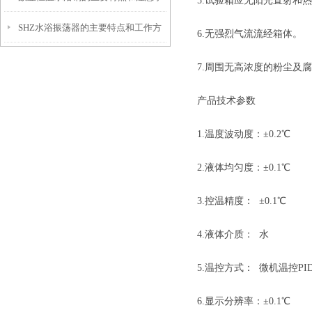
5.试验箱应无阳光直射和
SHZ水浴振荡器的主要特点和工作方
项
6.无强烈气流流经箱体。
式是怎样的
7.周围无高浓度的粉尘及
产品技术参数
1.温度波动度：±0.2℃
2.液体均匀度：±0.1℃
3.控温精度： ±0.1℃
4.液体介质： 水
5.温控方式： 微机温控PI
6.显示分辨率：±0.1℃