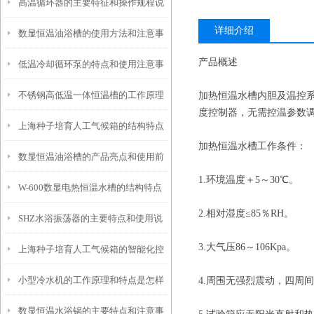
高温循环器的主要特征和操作规程说
和使用要点说明
详细介绍
数显恒温油浴槽的使用方法和注意事
明
产品概述
低温冷却循环泵的特点和使用注意事
项
不锈钢高低温一体恒温槽的工作原理
加热恒温水槽内胆及温控
项
度控制器，无需控温参数
上海种子培育人工气候箱的结构特点
和控制系统介绍
加热恒温水槽工作条件：
数显恒温油浴槽的产品亮点和使用前
与优势介绍
1.环境温度＋5～30℃。
W-600数显电热恒温水槽的结构特点
安全须知
2.相对湿度≤85％RH。
SHZ水浴振荡器的主要特点和使用说
与注意事项
3.大气压86～106Kpa。
上海种子培育人工气候箱的智能化控
明
小型冷水机的工作原理和特点是怎样
4.周围无强烈震动，四周间
制技术和功能特性
数显恒温水浴锅的主要特点和注意事
的？