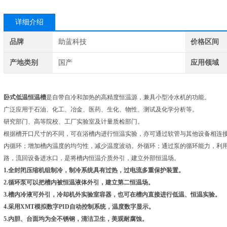
详细介绍
品牌
助蓝科技
价格区间
产地类别
国产
应用领域
卧式低温恒温槽
是自带自冷和加热的高精度恒温源，兼具小型冷水机的功能。
广泛应用于石油、化工、冶金、医药、生化、物性、测试及化学分析等。
研究部门、高等院校、工厂实验室及计量质检部门。
根据槽开口尺寸的不同，可在浴槽内进行恒温实验，亦可通过软管与其他设备相连
内循环；增加槽内温度的均匀性，减少温度波动。外循环；通过泵的循环能力，利
路，流回设备进水口，是将槽内恒温介质外引，建立外部恒温场。
1.全封闭压缩机组制冷，制冷系统具有过热，过电流多重保护装置。
2.循环泵可以把槽内被恒温液体外引，建立第二恒温场。
3.槽内冷液可外引，冷却机外实验室容器，也可在槽内直接进行低温、恒温实验。
4.采用XMT模拟数字PID自动控制系统，温度数字显示。
5.内胆、台面均为全不锈钢，清洁卫生，美观耐腐蚀。