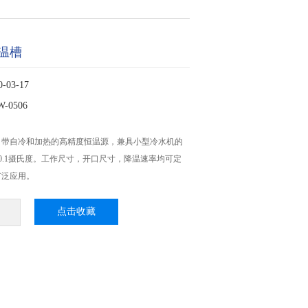
温槽
03-17
0506
自带自冷和加热的高精度恒温源，兼具小型冷水机的
0.1摄氏度。工作尺寸，开口尺寸，降温速率均可定
广泛应用。
点击收藏