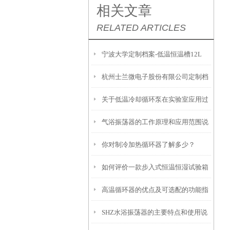
相关文章
RELATED ARTICLES
宁波大学定制档案-低温恒温槽12L
杭州士兰微电子股份有限公司定制档
关于低温冷却循环泵在实验室应用过
案-恒温槽80L
气浴振荡器的工作原理和应用范围说
程中的几个要点
你对制冷加热循环器了解多少？
明
如何评价一款步入式恒温恒湿试验箱
高温循环器的优点及可选配的功能指
的好坏？
SHZ水浴振荡器的主要特点和使用说
南