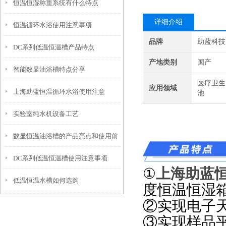
恒温恒湿称重系统有什么特点
功能配置
详细介绍
恒温循环水浴使用注意事项
品牌
助蓝科技
DC系列低温恒温槽产品特点
产地类别
国产
智能数显油浴槽特点分享
医疗卫生
应用领域
上海助蓝恒温循环水浴使用注意
池
实验室纯水机设备工艺
数显恒温油浴槽的产品亮点和使用前
DC系列低温恒温槽使用注意事项
安全须知
①
上海助蓝
低温恒温水槽如何选购
度恒温恒湿
②实现电子
③实现样品