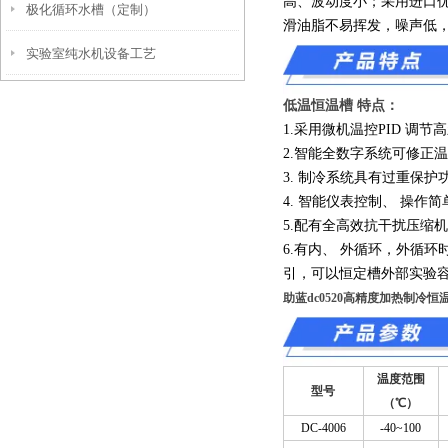
高、波动度小；采用进口
极化循环水槽（定制）
过滤器失效的问题
滑油脂不易挥发，噪声低
实验室纯水机设备工艺
低温恒温槽 特点：
1.采用微机温控PID 调
2.智能全数字系统可修正
3. 制冷系统具有过重保护
4. 智能仪表控制、 操作
5.配有全高效抗干扰压缩
6.有内、 外循环，外循
引，可以恒定槽外部实验
助蓝dc0520高精度加热制冷恒
温度范围
型号
（℃）
DC-4006
-40~100