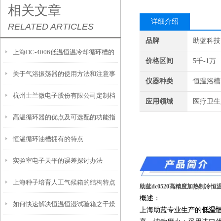
相关文章
详细介绍
RELATED ARTICLES
品牌
助蓝科技
上海DC-4006低温恒温冷却循环槽的
价格区间
5千-1万
关于气浴振荡器的使用方法和注意事
具体使用说明
仪器种类
恒温浴槽
杭州士兰微电子股份有限公司定制档
项
应用领域
医疗卫生
高温循环器的优点及可选配的功能指
案-恒温槽80L
恒温循环油槽拥有的特点
南
实验室电子天平的误差探讨办法
上海种子培育人工气候箱的结构特点
助蓝dc0520高精度加热制冷恒
概述：
如何快速解决恒温恒湿试验箱之干燥
与优势介绍
上海助蓝专业生产的
低温