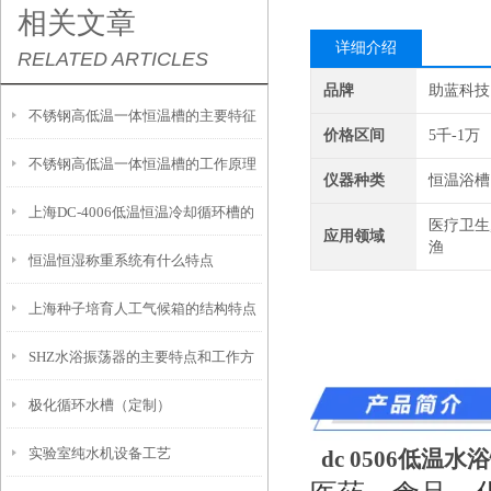
相关文章
详细介绍
RELATED ARTICLES
品牌
助蓝科技
不锈钢高低温一体恒温槽的主要特征
价格区间
5千-1万
不锈钢高低温一体恒温槽的工作原理
和使用要点说明
仪器种类
恒温浴槽
上海DC-4006低温恒温冷却循环槽的
和控制系统介绍
医疗卫生
应用领域
渔
恒温恒湿称重系统有什么特点
具体使用说明
上海种子培育人工气候箱的结构特点
SHZ水浴振荡器的主要特点和工作方
与优势介绍
极化循环水槽（定制）
式是怎样的
实验室纯水机设备工艺
dc 0506低温