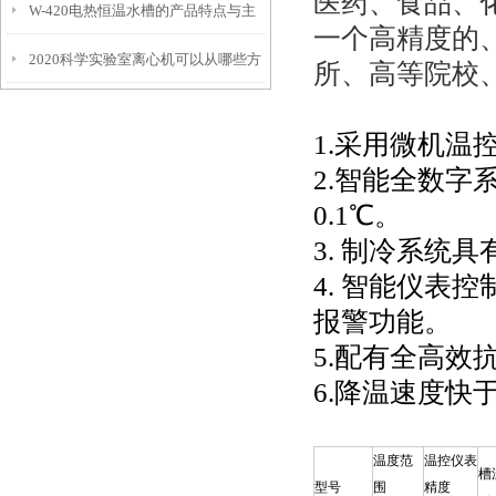
医药、食品、
W-420电热恒温水槽的产品特点与主
一个高精度的
2020科学实验室离心机可以从哪些方
要特征概述
所、高等院校
面进行分类
1.采用微机温
2.智能全数
0.1℃。
3. 制冷系统
4. 智能仪表
报警功能。
5.配有全高效
6.降温速度快
温度范
温控仪表
槽
型号
围
精度