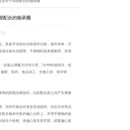
注意对于间隙配合的轴承圈
隙配合的轴承圈
722
变化，具备手动和自动双操作功能，操作简单，可
保温结束自动报警。不锈钢机箱美观耐用，采用
；设备以液氮为冷却介质，5分钟快速制冷，低
验、橡胶、医药、食品加工、生物工程、医学研
薄薄的防蠕动腐蚀剂，以防配合面之间产生摩擦
圈，否则可能会对滚道造成损坏。但在任何情况
套套在轴承内套的偏心台阶上，并用手顺轴的旋
向敲击小铁棍。使偏心套安装牢固，锁紧偏心套