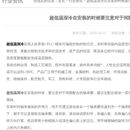
行业资讯
您现在的位置：
首页
>
行业资讯
> 超低温深冷在安装的时候要
超低温深冷在安装的时候要注意对于间
发布日期：2019-10-11 浏览次数：1
超低温深冷
采用人机界面+PLC+模块可编程控制控制方式，实时掌控箱内温度
靠性强。液氮分散制冷技术和控温技术，使产品的恒温、降温各过程均匀稳定，
高密度聚氨酯发泡保温层隔热。
系统结构合理，制造工艺规范，部件布置紧凑，操作简单功能*，人性化交流界面
温可以达到-196℃。产品广泛用于机械工程、金属材料、热处理工程、环境试
究、植物保存、航空航天、军工、质检科研、大专院校等行业等领域。
超低温深冷
在安装的时候，要注意对于间隙配合的轴承圈，建议在配合面涂一层
腐蚀。
安装时对轴承施加的作用力，绝不可通过滚动体从一个轴承圈传递到另一个轴承
下，都不可以直接敲击轴承圈、保持架、滚动体或密封件，装偏心套。先将偏心
转方向拧紧。然后再将小铁棍插入或顶住偏心套上的沉孔。用手锤顺轴的旋转方
上的内六角螺钉。