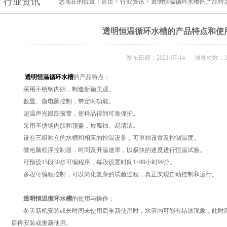
行业资讯
您现在的位置：
首页
>
行业资讯
> 透明恒温循环水槽的产品特
透明恒温循环水槽的产品特点和使
发布日期：2021-07-14 浏览次数：1
透明恒温循环水槽
的产品特点：
采用不锈钢内胆，制造新颖美观。
数显、微电脑控制，带定时功能。
超温声光跟踪报警，使样品得到可靠保护。
采用不锈钢内胆和顶盖，放腐蚀、易清洁。
设有三组独立的水槽和相应的控温设备，可单独设置及控制温度。
微电脑程序控制器，时间及升温速率，以极快的速度进行恒温试验。
可预设15段30步可编程序，每段设置时间1~99小时99分。
多段可编程控制，可以简化复杂的试验过程，真正实现自动控制和运行。
透明恒温循环水槽
的使用与操作：
冬天新机安装或长时间未使用后重新使用时，水管内可能有结冰现象，此时应
后再安装或重新使用。