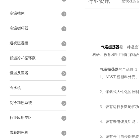
行业资讯
您现在的
高温槽体
高温循环器
透视恒温槽
气浴振荡器
是一种温度
科研、教育和生产部门作精
低温冷却循环泵
气浴振荡器
的产品特点
恒温反应浴
1、ABS工程塑料外壳、
冷水机
2、倾斜式人性化的控制
制冷加热系统
3、设有运行参数记忆功
行业应用专区
4、设有来电恢复功能，不
雪花制冰机
5、设有开门自停保护装