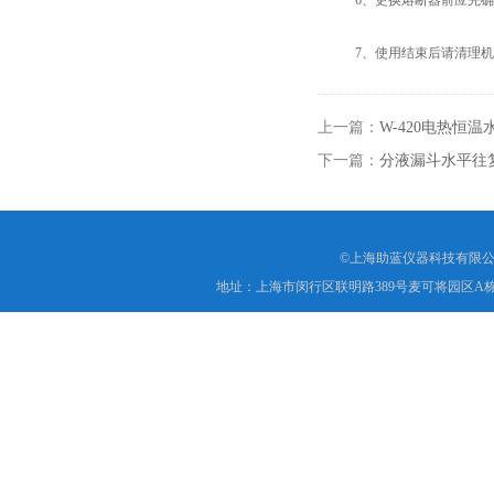
6、更换熔断器前应先确
7、使用结束后请清理机
上一篇：
W-420电热恒
下一篇：
分液漏斗水平往
©上海助蓝仪器科技有限公
地址：上海市闵行区联明路389号麦可将园区A