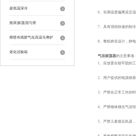
超低温深冷
6、实测温度偏离设定温度
摇床|振荡|混匀类
7、具有强劲快速的制冷
熔喷布残胶气化高温马弗炉
8、整机静音设计，静电
老化试验箱
气浴振荡器
的注意事项
1、应放置在较牢固的工
2、用户提供的电源插座
3、严禁在正常工作的时
4、严禁物体撞击气浴恒
5、严禁儿童接近机器，