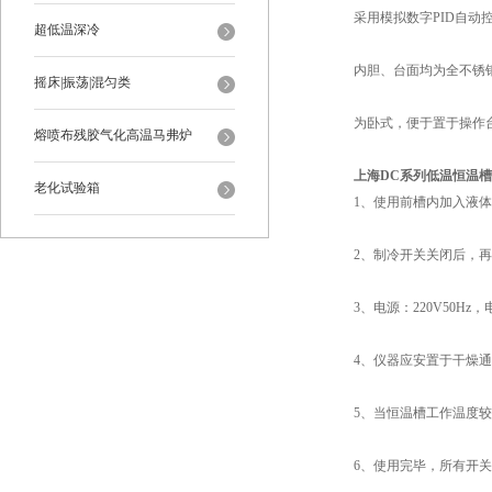
采用模拟数字PID自动控
超低温深冷
内胆、台面均为全不锈钢
摇床|振荡|混匀类
为卧式，便于置于操作
熔喷布残胶气化高温马弗炉
上海DC系列低温恒温槽
老化试验箱
1、使用前槽内加入液体介
2、制冷开关关闭后，再次
3、电源：220V50Hz
4、仪器应安置于干燥通
5、当恒温槽工作温度较
6、使用完毕，所有开关