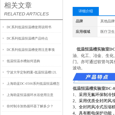
相关文章
详细介绍
RELATED ARTICLES
品牌
其他品牌
DC系列低温恒温槽使用说明书
应用领域
医疗卫生
DC系列低温恒温槽产品特点
低温恒温槽实验室
DC
DC系列低温恒温槽使用注意事项
油、化工、冶金、生化
低温恒温水槽如何选购
门。亦可通过软管与其
波动。
宁波大学定制档案-低温恒温槽12L
上海助蓝DC-0506系列低温恒温槽怎
低温恒温槽实验室
DC-0
1、
采用无氟环保制冷
上海助蓝恒温循环水浴使用注意
么使用
2、采用优质全封闭风
你对制冷加热循环器了解多少？
3、全封闭风冷式压缩
4、具有断电保护功能