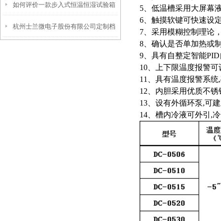
如何评价一款步入式恒温恒湿试验箱
5、低温槽采用大屏幕
6、触摸软键可快速设定
杭州士兰微电子股份有限公司定制档
的好坏？
7、采用模糊控制理论
8、确认是否单加热或
案-恒温槽80L
9、具有自整定智能PI
10、上下限温度报警可
11、具有温度报警系统
12、内胆采用优质不锈
13、设有外循环泵,可
14、槽内冷液可外引,