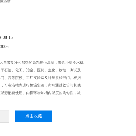
恒温槽
08-15
006
3006自带制冷和加热的高精度恒温源，兼具小型冷水机
用于石油、化工、冶金、医药、生化、物性，测试及
部门、高等院校、工厂实验室及计量质检部门。根据
同，可在浴槽内进行恒温实验，亦可通过软管与其他
恒温源配套使用。内循环增加槽内温度的均匀性，减
点击收藏