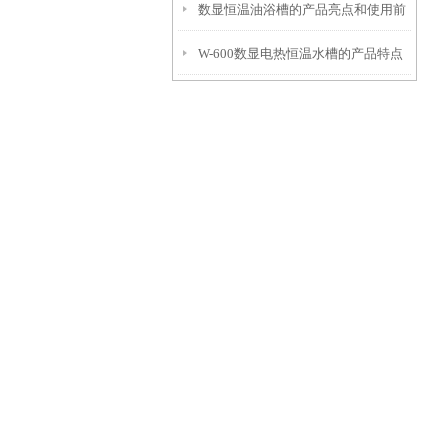
数显恒温油浴槽的产品亮点和使用前
W-600数显电热恒温水槽的产品特点
安全须知
和工作程序