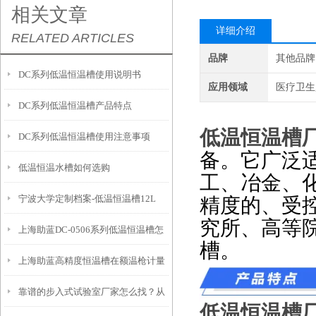
相关文章
详细介绍
RELATED ARTICLES
品牌
其他品牌
DC系列低温恒温槽使用说明书
应用领域
医疗卫生
DC系列低温恒温槽产品特点
低温恒温槽
DC系列低温恒温槽使用注意事项
备。它广泛
低温恒温水槽如何选购
工、冶金、
宁波大学定制档案-低温恒温槽12L
精度的、受
究所、高等
上海助蓝DC-0506系列低温恒温槽怎
槽。
上海助蓝高精度恒温槽在额温枪计量
么使用
靠谱的步入式试验室厂家怎么找？从
校准上的广泛应用
低温恒温槽