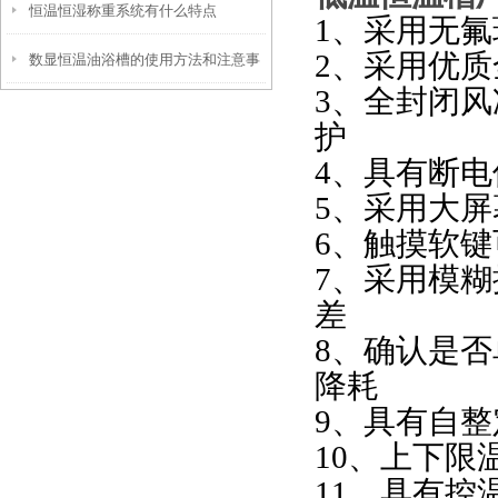
恒温恒湿称重系统有什么特点
信誉和资质入手
1、采用无
2、采用优
数显恒温油浴槽的使用方法和注意事
3、全封闭
项
护
4、具有断
5、采用大
6、触摸软键
7、采用模
差
8、确认是
降耗
9、具有自整
10、上下限
11、具有控