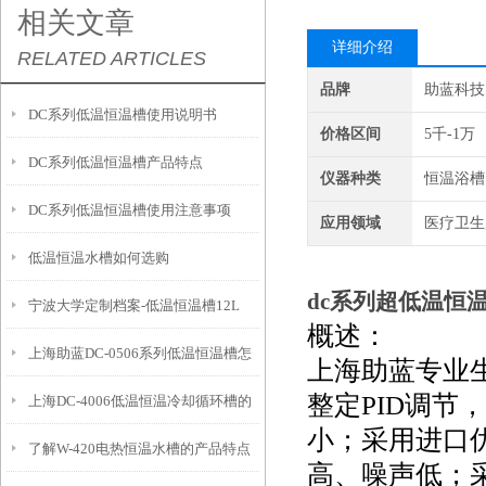
相关文章
详细介绍
RELATED ARTICLES
品牌
助蓝科技
DC系列低温恒温槽使用说明书
价格区间
5千-1万
DC系列低温恒温槽产品特点
仪器种类
恒温浴槽
DC系列低温恒温槽使用注意事项
应用领域
医疗卫生
低温恒温水槽如何选购
dc系列超低温恒
宁波大学定制档案-低温恒温槽12L
概述：
上海助蓝DC-0506系列低温恒温槽怎
上海助蓝专业
整定PID调节
上海DC-4006低温恒温冷却循环槽的
么使用
小；采用进口
了解W-420电热恒温水槽的产品特点
产品特点和应用
高、噪声低；