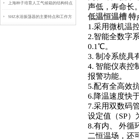
上海种子培育人工气候箱的结构特点
及如何使用它
声低，寿命长
低温恒温槽 特
SHZ水浴振荡器的主要特点和工作方
与优势介绍
1.采用微机温
式是怎样的
2.智能全数
0.1℃。
3. 制冷系统
4. 智能仪表
报警功能。
5.配有全高效
6.降温速度快
7.采用双数码
设定值（SP）
8.有内、 外
二恒温场，还