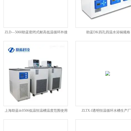
ZLD—5060助蓝密闭式耐高低温循环外接
助蓝DK四孔四温水浴锅规格
系统说明
上海助蓝dc0506低温恒温槽温度范围使用
ZLTX-I透明恒温循环水槽生产