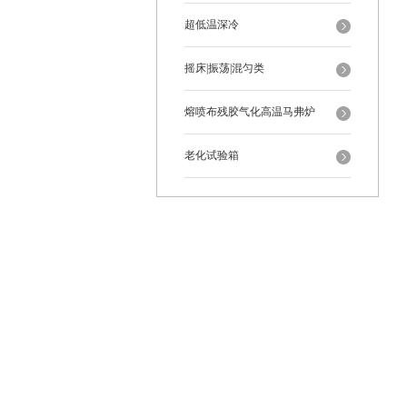
超低温深冷
摇床|振荡|混匀类
熔喷布残胶气化高温马弗炉
老化试验箱