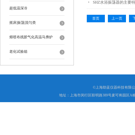
SHZ水浴振荡器的主要
超低温深冷
首页
上一页
摇床|振荡|混匀类
熔喷布残胶气化高温马弗炉
老化试验箱
©上海助蓝仪器科技有限公
地址：上海市闵行区联明路389号麦可将园区A