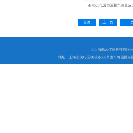
dc 0520低温恒温槽泵流量
首页
上一页
下一
©上海助蓝仪器科技有限公
地址：上海市闵行区联明路389号麦可将园区A