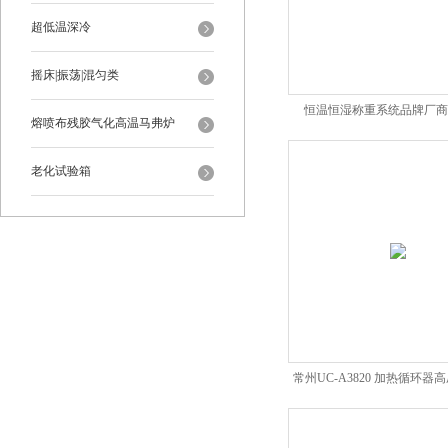
超低温深冷
摇床|振荡|混匀类
恒温恒湿称重系统品牌厂商
熔喷布残胶气化高温马弗炉
老化试验箱
常州UC-A3820 加热循环器
商