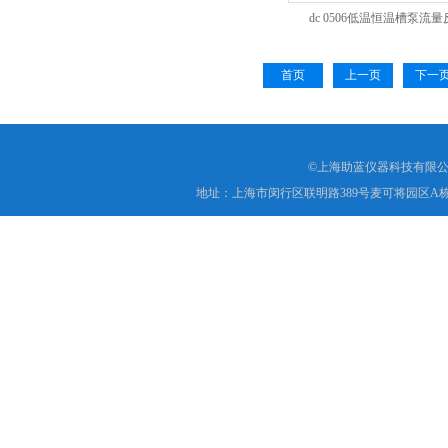
dc 0506低温恒温槽泵流
首页
上一页
下一
©上海助蓝仪器科技有限公
地址：上海市闵行区联明路389号麦可将园区A