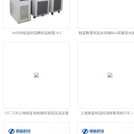
dc0506低温恒温槽控温精度±0.1
助蓝数显恒温水浴锅hh-4实验室水
0.5
UC-7530上海助蓝加热循环器高压反应釜
上海助蓝恒温恒湿称重系统15℃～
工作100℃