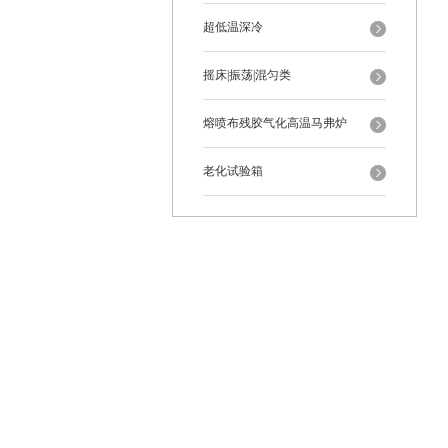
超低温深冷
摇床|振荡|混匀类
熔喷布残胶气化高温马弗炉
老化试验箱