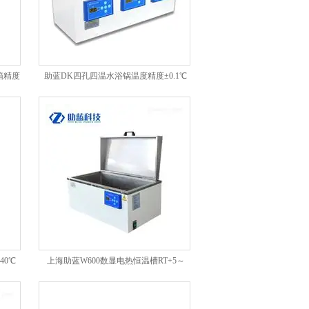
箱精度
助蓝DK四孔四温水浴锅温度精度±0.1℃
40℃
上海助蓝W600数显电热恒温槽RT+5～
100℃